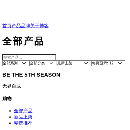
首页
产品
品牌
关于
博客
全部产品
BE THE 5TH SEASON
无界自成
购物
全部产品
新品上架
精选推荐