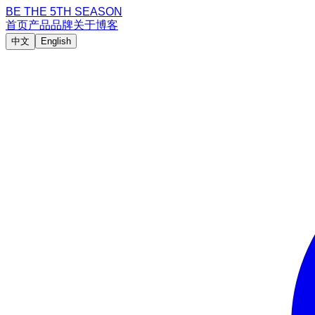
BE THE 5TH SEASON
首页
产品
品牌
关于
博客
中文
English